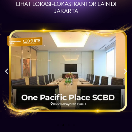
LIHAT LOKASI-LOKASI KANTOR LAIN DI
JAKARTA