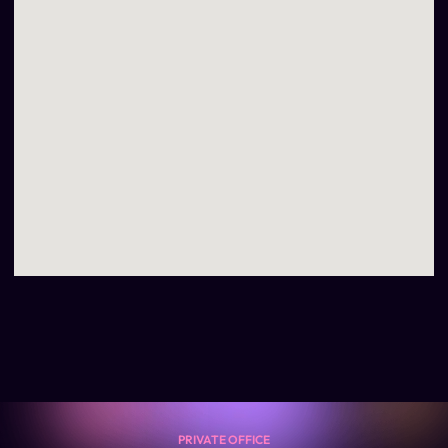
PRIVATE OFFICE