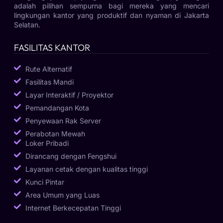
adalah pilihan sempurna bagi mereka yang mencari
lingkungan kantor yang produktif dan nyaman di Jakarta
Selatan.
FASILITAS KANTOR
Rute Alternatif
Fasilitas Mandi
Layar Interaktif / Proyektor
Pemandangan Kota
Penyewaan Rak Server
Perabotan Mewah
Loker Pribadi
Dirancang dengan Fengshui
Layanan cetak dengan kualitas tinggi
Kunci Pintar
Area Umum yang Luas
Internet Berkecepatan Tinggi