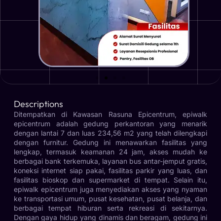
Descriptions
Ditempatkan di Kawasan Rasuna Epicentrum, epiwalk
epicentrum adalah gedung perkantoran yang menarik
dengan lantai 7 dan luas 234,56 m2 yang telah dilengkapi
dengan furnitur. Gedung ini menawarkan fasilitas yang
lengkap, termasuk keamanan 24 jam, akses mudah ke
berbagai bank terkemuka, layanan bus antar-jemput gratis,
koneksi internet siap pakai, fasilitas parkir yang luas, dan
fasilitas bioskop dan supermarket di tempat. Selain itu,
epiwalk epicentrum juga menyediakan akses yang nyaman
ke transportasi umum, pusat kesehatan, pusat belanja, dan
berbagai tempat hiburan serta rekreasi di sekitarnya.
Dengan gaya hidup yang dinamis dan beragam, gedung ini