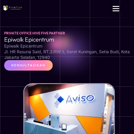
PRIVATE OFFICE HIVE FIVE PARTNER
Epiwalk Epicentrum
Epiwalk Epicentrum
Jl. HR Rasuna Said, RT.2/RW.5, Karet Kuningan, Setia Budi, Kota
Jakarta Selatan, 12940
KONSULTASIKAN