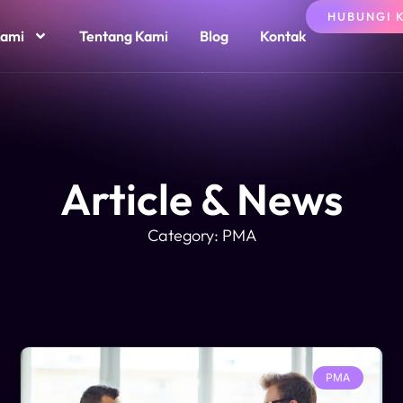
HUBUNGI 
Kami
Tentang Kami
Blog
Kontak
Article & News
Category: PMA
PMA