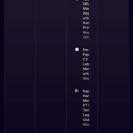
SBUJK dan
Mengapa
Wajib
untuk
Kontraktor
Profesional
May 19,
2026
Perbandingan
Pajak PT dan
CV Mana yang
Lebih
Menguntungkan
untuk Bisnis
May 13, 2026
Kapan Bisnis
Harus
Menggunakan
PT Ini Waktu
Terbaik
Legalitas
Usaha
May 12, 2026