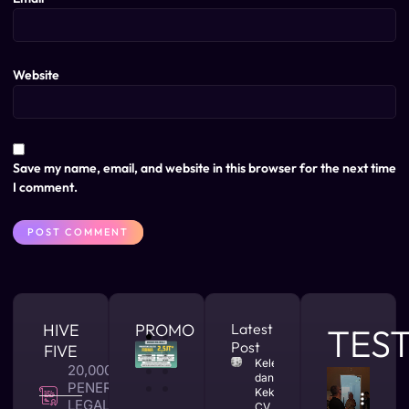
Website
Save my name, email, and website in this browser for the next time
I comment.
HIVE
PROMO
Latest
TES
Post
FIVE
Kelebihan
20,000 +
dan
PENERBITAN
Kekurangan
LEGALITAS
CV