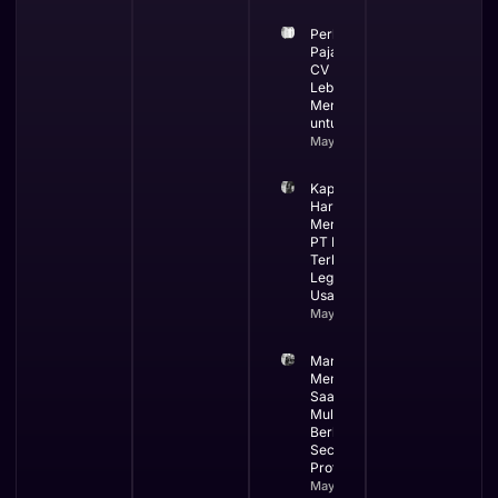
Perbandingan
Pajak PT dan
CV Mana yang
Lebih
Menguntungkan
untuk Bisnis
May 13, 2026
Kapan Bisnis
Harus
Menggunakan
PT Ini Waktu
Terbaik
Legalitas
Usaha
May 12, 2026
Manfaat
Membuat PT
Saat Bisnis
Mulai
Berkembang
Secara
Profesional
May 11, 2026