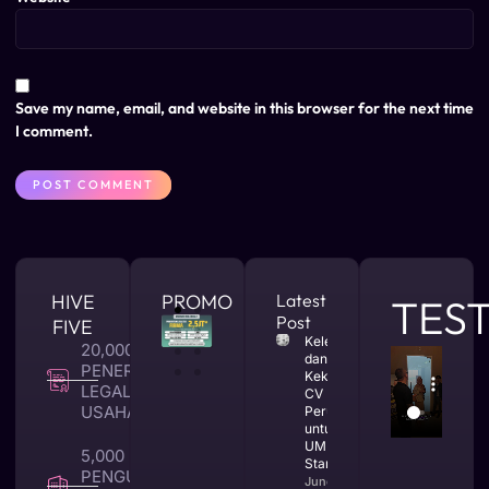
Save my name, email, and website in this browser for the next time
I comment.
HIVE
PROMO
Latest
TES
Post
FIVE
Kelebihan
20,000 +
dan
PENERBITAN
Kekurangan
LEGALITAS
CV
USAHA
Perusahaan
untuk
UMKM dan
5,000 +
Startup
PENGUNA
June 25,