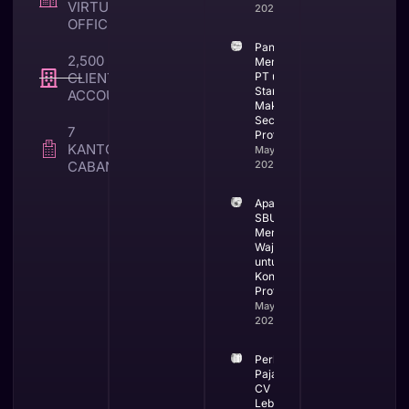
VIRTUAL
2026
OFFICE
Panduan
2,500 +
Mendirikan
CLIENT TAX &
PT untuk
Startup di
ACCOUNTING
Makassar
Secara
7
Profesional
KANTOR
May 25,
CABANG
2026
Apa itu
SBUJK dan
Mengapa
Wajib
untuk
Kontraktor
Profesional
May 19,
2026
Perbandingan
Pajak PT dan
CV Mana yang
Lebih