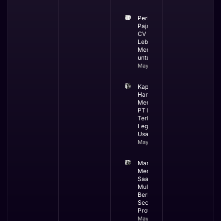
Perbandingan
Pajak PT dan
CV Mana yang
Lebih
Menguntungkan
untuk Bisnis
May 13, 2026
Kapan Bisnis
Harus
Menggunakan
PT Ini Waktu
Terbaik
Legalitas
Usaha
May 12, 2026
Manfaat
Membuat PT
Saat Bisnis
Mulai
Berkembang
Secara
Profesional
May 11, 2026