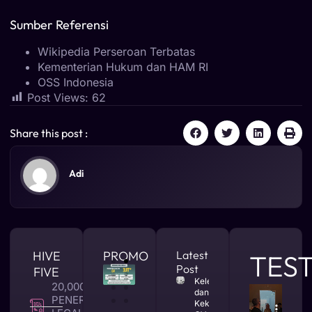
Sumber Referensi
Wikipedia Perseroan Terbatas
Kementerian Hukum dan HAM RI
OSS Indonesia
Post Views:
62
Share this post :
Adi
HIVE
PROMO
Latest
TES
Post
FIVE
Kelebihan
20,000 +
dan
PENERBITAN
Kekurangan