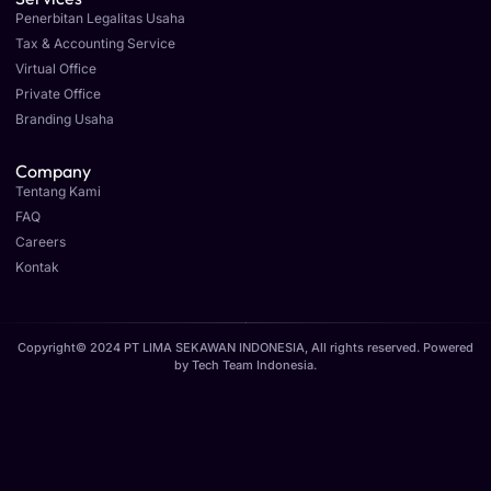
Penerbitan Legalitas Usaha
Tax & Accounting Service
Virtual Office
Private Office
Branding Usaha
Company
Tentang Kami
FAQ
Careers
Kontak
Copyright© 2024 PT LIMA SEKAWAN INDONESIA, All rights reserved. Powered
by
Tech Team Indonesia
.