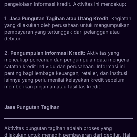
pengelolaan informasi kredit. Aktivitas ini mencakup:
1.
Jasa Pungutan Tagihan atau Utang Kredit
: Kegiatan
yang dilakukan oleh perusahaan untuk mengumpulkan
pembayaran yang tertunggak dari pelanggan atau
debitur.
2.
Pengumpulan Informasi Kredit
: Aktivitas yang
mencakup pencarian dan pengumpulan data mengenai
catatan kredit individu dan perusahaan. Informasi ini
penting bagi lembaga keuangan, retailer, dan institusi
lainnya yang perlu menilai kelayakan kredit sebelum
memberikan pinjaman atau fasilitas kredit.
Jasa Pungutan Tagihan
Aktivitas pungutan tagihan adalah proses yang
dilakukan untuk menagih pembayaran dari debitur. Hal