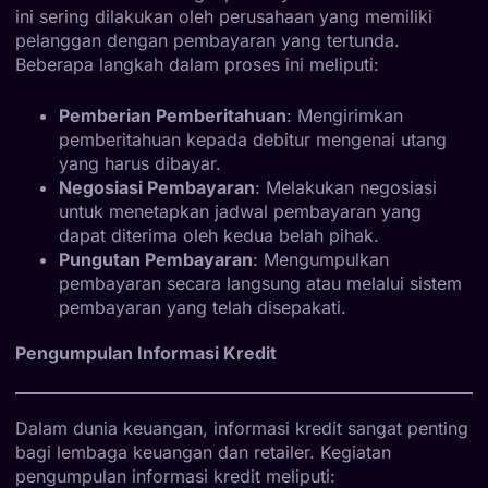
ini sering dilakukan oleh perusahaan yang memiliki
pelanggan dengan pembayaran yang tertunda.
Beberapa langkah dalam proses ini meliputi:
Pemberian Pemberitahuan
: Mengirimkan
pemberitahuan kepada debitur mengenai utang
yang harus dibayar.
Negosiasi Pembayaran
: Melakukan negosiasi
untuk menetapkan jadwal pembayaran yang
dapat diterima oleh kedua belah pihak.
Pungutan Pembayaran
: Mengumpulkan
pembayaran secara langsung atau melalui sistem
pembayaran yang telah disepakati.
Pengumpulan Informasi Kredit
Dalam dunia keuangan, informasi kredit sangat penting
bagi lembaga keuangan dan retailer. Kegiatan
pengumpulan informasi kredit meliputi: