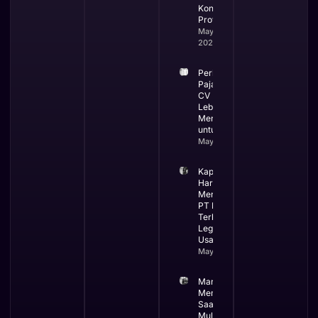
Kontraktor
Profesional
May 19,
2026
Perbandingan
Pajak PT dan
CV Mana yang
Lebih
Menguntungkan
untuk Bisnis
May 13, 2026
Kapan Bisnis
Harus
Menggunakan
PT Ini Waktu
Terbaik
Legalitas
Usaha
May 12, 2026
Manfaat
Membuat PT
Saat Bisnis
Mulai