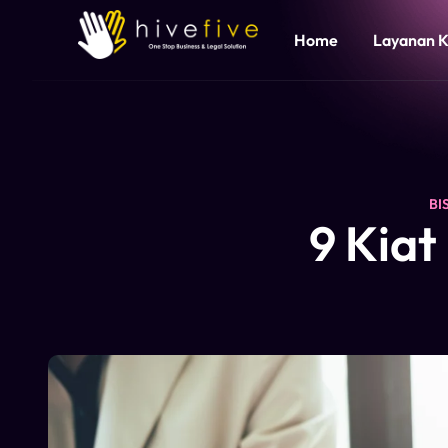
Home
Layanan 
BI
9 Kiat