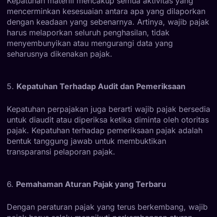
Kepatuhan materiil mencakup semua aktivitas yang
mencerminkan kesesuaian antara apa yang dilaporkan
dengan keadaan yang sebenarnya. Artinya, wajib pajak
harus melaporkan seluruh penghasilan, tidak
menyembunyikan atau mengurangi data yang
seharusnya dikenakan pajak.
5.
Kepatuhan Terhadap Audit dan Pemeriksaan
Kepatuhan perpajakan juga berarti wajib pajak bersedia
untuk diaudit atau diperiksa ketika diminta oleh otoritas
pajak. Kepatuhan terhadap pemeriksaan pajak adalah
bentuk tanggung jawab untuk membuktikan
transparansi pelaporan pajak.
6.
Pemahaman Aturan Pajak yang Terbaru
Dengan peraturan pajak yang terus berkembang, wajib