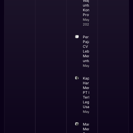
Wajib
untuk
Kontraktor
Profesional
May 19,
2026
Perbandingan
Pajak PT dan
CV Mana yang
Lebih
Menguntungkan
untuk Bisnis
May 13, 2026
Kapan Bisnis
Harus
Menggunakan
PT Ini Waktu
Terbaik
Legalitas
Usaha
May 12, 2026
Manfaat
Membuat PT