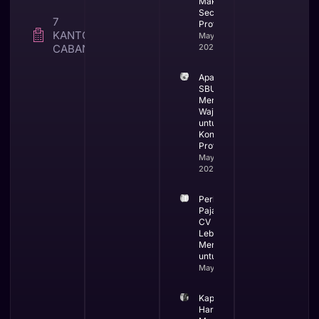
Makassar
Secara
7
Profesional
KANTOR
May 25,
CABANG
2026
Apa itu
SBUJK dan
Mengapa
Wajib
untuk
Kontraktor
Profesional
May 19,
2026
Perbandingan
Pajak PT dan
CV Mana yang
Lebih
Menguntungkan
untuk Bisnis
May 13, 2026
Kapan Bisnis
Harus