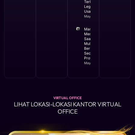
Terbaik
Legalitas
Usaha
May 12, 2026
Manfaat
Membuat PT
Saat Bisnis
Mulai
Berkembang
Secara
Profesional
May 11, 2026
VIRTUAL OFFICE
LIHAT LOKASI-LOKASI KANTOR VIRTUAL
OFFICE