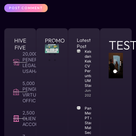
HIVE
PROMO
Latest
TES
Post
FIVE
Kelebihan
20,000 +
dan
PENERBITAN
Kekurangan
LEGALITAS
CV
USAHA
Perusahaan
untuk
UMKM dan
5,000 +
Startup
PENGUNA
June 25,
VIRTUAL
2026
OFFICE
Panduan
2,500 +
Mendirikan
CLIENT TAX &
PT untuk
Startup di
ACCOUNTING
Makassar
Secara