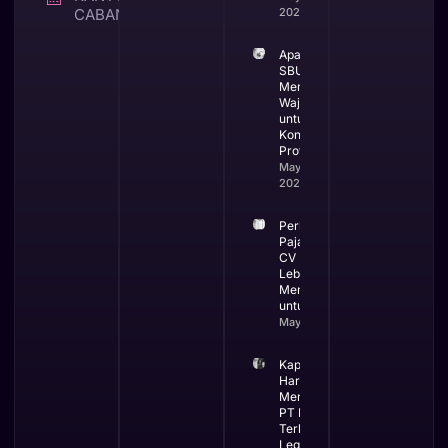
CABANG
2026
Apa itu
SBUJK dan
Mengapa
Wajib
untuk
Kontraktor
Profesional
May 19,
2026
Perbandingan
Pajak PT dan
CV Mana yang
Lebih
Menguntungkan
untuk Bisnis
May 13, 2026
Kapan Bisnis
Harus
Menggunakan
PT Ini Waktu
Terbaik
Legalitas