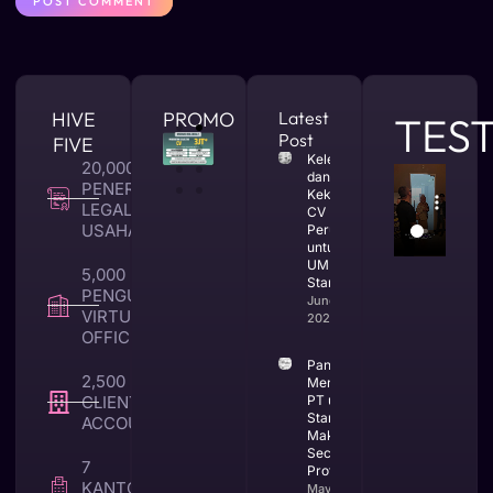
HIVE
PROMO
Latest
TES
Post
FIVE
Kelebihan
20,000 +
dan
PENERBITAN
Kekurangan
LEGALITAS
CV
USAHA
Perusahaan
untuk
UMKM dan
5,000 +
Startup
PENGUNA
June 25,
VIRTUAL
2026
OFFICE
Panduan
2,500 +
Mendirikan
CLIENT TAX &
PT untuk
Startup di
ACCOUNTING
Makassar
Secara
7
Profesional
KANTOR
May 25,