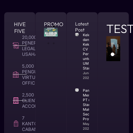
HIVE
PROMO
Latest
TES
Post
FIVE
Kelebihan
20,000 +
dan
PENERBITAN
Kekurangan
LEGALITAS
CV
USAHA
Perusahaan
untuk
UMKM dan
5,000 +
Startup
PENGUNA
June 25,
VIRTUAL
2026
OFFICE
Panduan
2,500 +
Mendirikan
CLIENT TAX &
PT untuk
Startup di
ACCOUNTING
Makassar
Secara
7
Profesional
KANTOR
May 25,
CABANG
2026