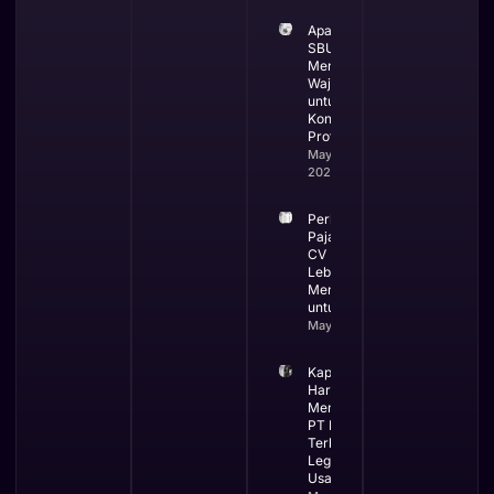
Apa itu
SBUJK dan
Mengapa
Wajib
untuk
Kontraktor
Profesional
May 19,
2026
Perbandingan
Pajak PT dan
CV Mana yang
Lebih
Menguntungkan
untuk Bisnis
May 13, 2026
Kapan Bisnis
Harus
Menggunakan
PT Ini Waktu
Terbaik
Legalitas
Usaha