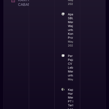
CABANG
2026
Apa itu
SBUJK dan
Mengapa
Wajib
untuk
Kontraktor
Profesional
May 19,
2026
Perbandingan
Pajak PT dan
CV Mana yang
Lebih
Menguntungkan
untuk Bisnis
May 13, 2026
Kapan Bisnis
Harus
Menggunakan
PT Ini Waktu
Terbaik