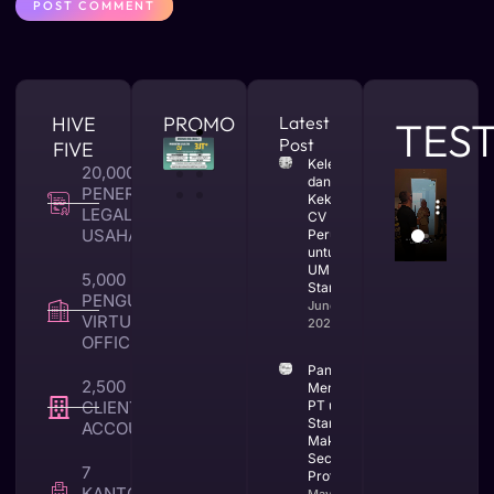
HIVE
PROMO
Latest
TES
Post
FIVE
Kelebihan
20,000 +
dan
PENERBITAN
Kekurangan
LEGALITAS
CV
USAHA
Perusahaan
untuk
UMKM dan
5,000 +
Startup
PENGUNA
June 25,
VIRTUAL
2026
OFFICE
Panduan
2,500 +
Mendirikan
CLIENT TAX &
PT untuk
Startup di
ACCOUNTING
Makassar
Secara
7
Profesional
KANTOR
May 25,