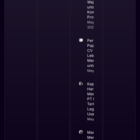
Wajib
untuk
Kontraktor
Profesional
May 19,
2026
Perbandingan
Pajak PT dan
CV Mana yang
Lebih
Menguntungkan
untuk Bisnis
May 13, 2026
Kapan Bisnis
Harus
Menggunakan
PT Ini Waktu
Terbaik
Legalitas
Usaha
May 12, 2026
Manfaat
Membuat PT