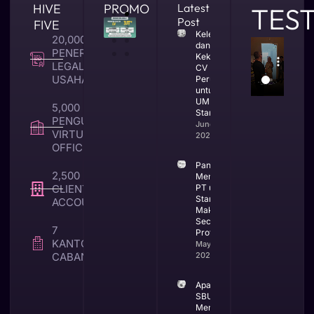
HIVE
PROMO
Latest
TES
Post
FIVE
Kelebihan
20,000 +
dan
PENERBITAN
Kekurangan
LEGALITAS
CV
USAHA
Perusahaan
untuk
UMKM dan
5,000 +
Startup
PENGUNA
June 25,
VIRTUAL
2026
OFFICE
Panduan
2,500 +
Mendirikan
CLIENT TAX &
PT untuk
Startup di
ACCOUNTING
Makassar
Secara
7
Profesional
KANTOR
May 25,
CABANG
2026
Apa itu
SBUJK dan
Mengapa