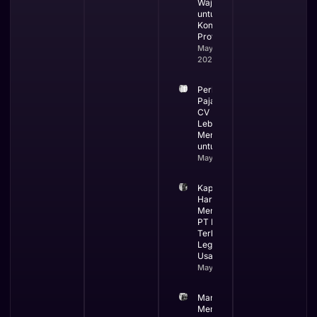
Wajib
untuk
Kontraktor
Profesional
May 19,
2026
Perbandingan
Pajak PT dan
CV Mana yang
Lebih
Menguntungkan
untuk Bisnis
May 13, 2026
Kapan Bisnis
Harus
Menggunakan
PT Ini Waktu
Terbaik
Legalitas
Usaha
May 12, 2026
Manfaat
Membuat PT