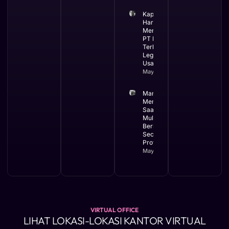
Kapan Bisnis
Harus
Menggunakan
PT Ini Waktu
Terbaik
Legalitas
Usaha
May 12, 2026
Manfaat
Membuat PT
Saat Bisnis
Mulai
Berkembang
Secara
Profesional
May 11, 2026
VIRTUAL OFFICE
LIHAT LOKASI-LOKASI KANTOR VIRTUAL