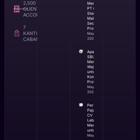
2,500 +
Mendirikan
CLIENT TAX &
PT untuk
Startup di
ACCOUNTING
Makassar
Secara
7
Profesional
KANTOR
May 25,
CABANG
2026
Apa itu
SBUJK dan
Mengapa
Wajib
untuk
Kontraktor
Profesional
May 19,
2026
Perbandingan
Pajak PT dan
CV Mana yang
Lebih
Menguntungkan
untuk Bisnis
May 13, 2026