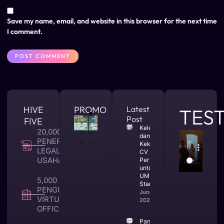
Save my name, email, and website in this browser for the next time
I comment.
HIVE
PROMO
Latest
TES
Post
FIVE
Kelebihan
20,000 +
dan
PENERBITAN
Kekurangan
LEGALITAS
CV
USAHA
Perusahaan
untuk
UMKM dan
5,000 +
Startup
PENGUNA
June 25,
VIRTUAL
2026
OFFICE
Panduan