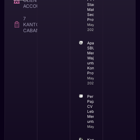
CLIENT TAX &
Startup di
ACCOUNTING
Makassar
Secara
7
Profesional
KANTOR
May 25,
CABANG
2026
Apa itu
SBUJK dan
Mengapa
Wajib
untuk
Kontraktor
Profesional
May 19,
2026
Perbandingan
Pajak PT dan
CV Mana yang
Lebih
Menguntungkan
untuk Bisnis
May 13, 2026
Kapan Bisnis