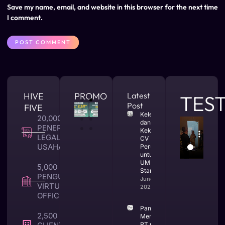
Save my name, email, and website in this browser for the next time
I comment.
HIVE
PROMO
Latest
TES
Post
FIVE
Kelebihan
20,000 +
dan
PENERBITAN
Kekurangan
LEGALITAS
CV
USAHA
Perusahaan
untuk
UMKM dan
5,000 +
Startup
PENGUNA
June 25,
VIRTUAL
2026
OFFICE
Panduan
2,500 +
Mendirikan
PT untuk