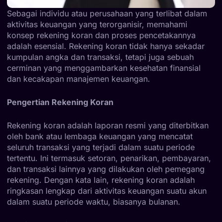
Sebagai individu atau perusahaan yang terlibat dalam
aktivitas keuangan yang terorganisir, memahami
konsep rekening koran dan proses pencetakannya
adalah esensial. Rekening koran tidak hanya sekadar
kumpulan angka dan transaksi, tetapi juga sebuah
cerminan yang menggambarkan kesehatan finansial
dan kecakapan manajemen keuangan.
Pengertian Rekening Koran
Rekening koran adalah laporan resmi yang diterbitkan
oleh bank atau lembaga keuangan yang mencatat
seluruh transaksi yang terjadi dalam suatu periode
tertentu. Ini termasuk setoran, penarikan, pembayaran,
dan transaksi lainnya yang dilakukan oleh pemegang
rekening. Dengan kata lain, rekening koran adalah
ringkasan lengkap dari aktivitas keuangan suatu akun
dalam suatu periode waktu, biasanya bulanan.