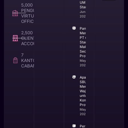
UMKM dan
5,000 +
Startup
PENGUNA
June 25,
VIRTUAL
2026
OFFICE
Panduan
2,500 +
Mendirikan
CLIENT TAX &
PT untuk
Startup di
ACCOUNTING
Makassar
Secara
7
Profesional
KANTOR
May 25,
CABANG
2026
Apa itu
SBUJK dan
Mengapa
Wajib
untuk
Kontraktor
Profesional
May 19,
2026
Perbandingan