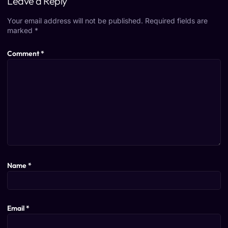
Leave a Reply
Your email address will not be published.
Required fields are
marked
*
Comment
*
Name
*
Email
*