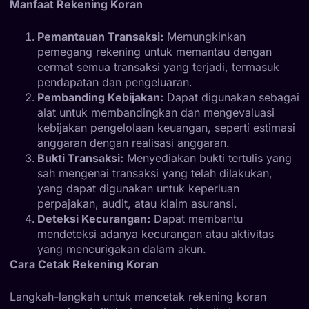
Manfaat Rekening Koran
Pemantauan Transaksi:
Memungkinkan
pemegang rekening untuk memantau dengan
cermat semua transaksi yang terjadi, termasuk
pendapatan dan pengeluaran.
Pembanding Kebijakan:
Dapat digunakan sebagai
alat untuk membandingkan dan mengevaluasi
kebijakan pengelolaan keuangan, seperti estimasi
anggaran dengan realisasi anggaran.
Bukti Transaksi:
Menyediakan bukti tertulis yang
sah mengenai transaksi yang telah dilakukan,
yang dapat digunakan untuk keperluan
perpajakan, audit, atau klaim asuransi.
Deteksi Kecurangan:
Dapat membantu
mendeteksi adanya kecurangan atau aktivitas
yang mencurigakan dalam akun.
Cara Cetak Rekening Koran
Langkah-langkah untuk mencetak rekening koran