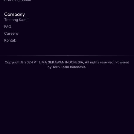
Company
Tentang Kami
FAQ
Careers
Kontak
Copyright© 2024 PT LIMA SEKAWAN INDONESIA, All rights reserved. Powered
by
Tech Team Indonesia
.