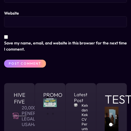
Website
Save my name, email, and website in this browser for the next time
I comment.
HIVE
PROMO
Latest
TES
Post
FIVE
Kelebihan
20,000 +
dan
PENERBITAN
Kekurangan
LEGALITAS
CV
USAHA
Perusahaan
untuk