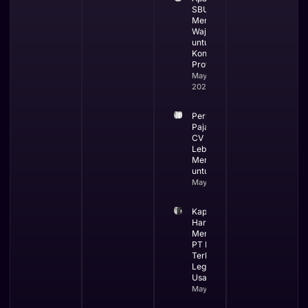
SBUJK dan
Mengapa
Wajib
untuk
Kontraktor
Profesional
May 19,
2026
Perbandingan
Pajak PT dan
CV Mana yang
Lebih
Menguntungkan
untuk Bisnis
May 13, 2026
Kapan Bisnis
Harus
Menggunakan
PT Ini Waktu
Terbaik
Legalitas
Usaha
May 12, 2026