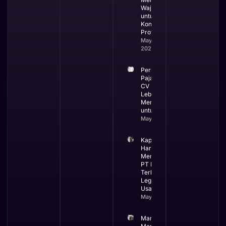
Wajib
untuk
Kontraktor
Profesional
May 19,
2026
Perbandingan
Pajak PT dan
CV Mana yang
Lebih
Menguntungkan
untuk Bisnis
May 13, 2026
Kapan Bisnis
Harus
Menggunakan
PT Ini Waktu
Terbaik
Legalitas
Usaha
May 12, 2026
Manfaat